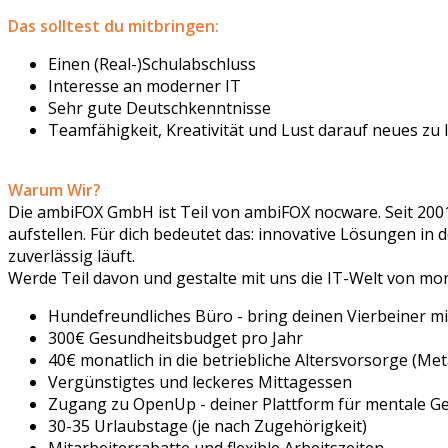
Das solltest du mitbringen:
Einen (Real-)Schulabschluss
Interesse an moderner IT
Sehr gute Deutschkenntnisse
Teamfähigkeit, Kreativität und Lust darauf neues zu 
Warum Wir?
Die ambiFOX GmbH ist Teil von ambiFOX nocware. Seit 200
aufstellen. Für dich bedeutet das: innovative Lösungen i
zuverlässig läuft.
Werde Teil davon und gestalte mit uns die IT-Welt von mor
Hundefreundliches Büro - bring deinen Vierbeiner mi
300€ Gesundheitsbudget pro Jahr
40€ monatlich in die betriebliche Altersvorsorge (Met
Vergünstigtes und leckeres Mittagessen
Zugang zu OpenUp - deiner Plattform für mentale G
30-35 Urlaubstage (je nach Zugehörigkeit)
Mitarbeiterrabatte und flexible Arbeitszeiten